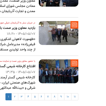
معاون وزیر صنعت، معدن و
معادن مجلس شورای اسلام
معدن و تجارت آذربایجان 
در جریان سفر به آذربایجان شرقی صور
بازدید معاون وزیر صمت ب
1405/05/07 - 18:20
«طهمورث لاهوتی اشکوری» 
فیض‌زاده» مدیرعامل شرکت
از چند واحد تولیدی مستقر
با حضور معاون وزیر صمت و نماینده 
افتتاح کارخانه شیمی گستر
1405/05/07 - 13:35
کارخانه شیمی گستر آرمند
شهرک‌های صنعتی ایران، «
شرقی و «بیت‌الله عبدالله
1
2
3
4
5
6
7
8
9
10
11