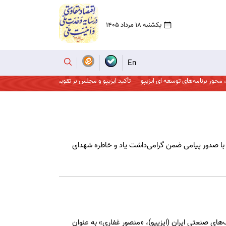
یکشنبه 18 مرداد 1405
En
برنامه‌های توسعه ای ایزیپو
تأکید ایزیپو و مجلس بر تقویت زیرساخت‌های صنعتی و حما
با صدور پیامی ضمن گرامی‌داشت یاد و خاطره شهدای
ی صنعتی ایران (ایزیپو)، «منصور غفاری» به عنوان